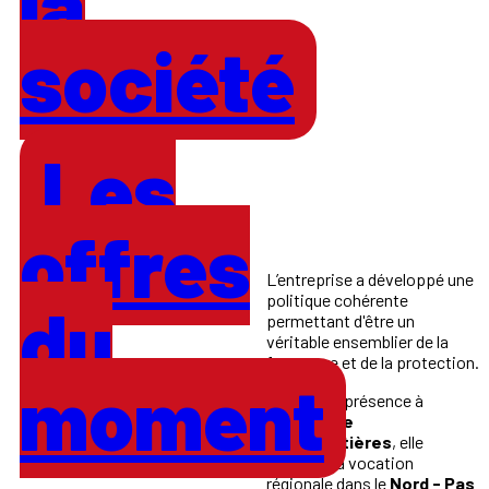
la
société
Les
offres
L’entreprise a développé une
politique cohérente
du
permettant d'être un
véritable ensemblier de la
fermeture et de la protection.
moment
Grâce à sa présence à
Dunkerque
et
Armentières
, elle
assume sa vocation
régionale dans le
Nord - Pas