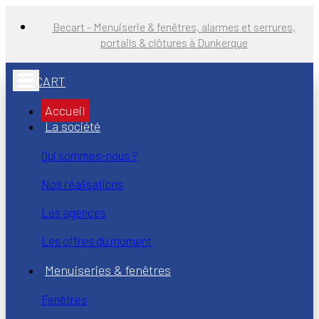
Becart - Menuiserie & fenêtres, alarmes et serrures,
portails & clôtures à Dunkerque
BECART
Accueil
La société
Qui sommes-nous ?
Nos réalisations
Les agences
Les offres du moment
Menuiseries & fenêtres
Fenêtres