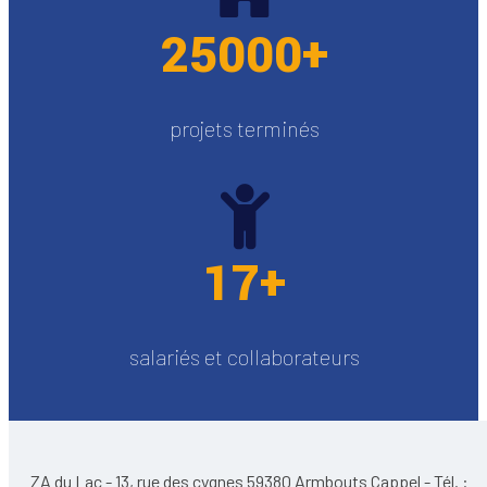
25000+
projets terminés
17+
salariés et collaborateurs
ZA du Lac - 13, rue des cygnes 59380 Armbouts Cappel - Tél. :